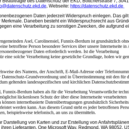
 Beauftragte des Datenschutz der EKD, Böttcherstraße 7, 304
fo@datenschutz.ekd.de
, Webseite:
https://datenschutz.ekd.de
onenbezogenen Daten jederzeit Widerspruch einlegen. Das gilt
r Merkmale. Daneben besteht ein Widerspruchsrecht aus Gründ
 gegen eine Verarbeitung zu sonstigen Zwecken, die aufgrund e
hengemeinden Asel, Carolinensiel, Funnix-Berdum ist grundsätzlich ohn
ne betroffene Person besondere Services über unsere Internetseite in
rsonenbezogener Daten erforderlich werden. Ist die Verarbeitung
ür eine solche Verarbeitung keine gesetzliche Grundlage, holen wir gen
elsweise des Namens, der Anschrift, E-Mail-Adresse oder Telefonnumm
der Datenschutz-Grundverordnung und in Übereinstimmung mit den für di
rdum geltenden landesspezifischen und kirchlichen Datenschutzbesti
l, Funnix-Berdum haben als für die Verarbeitung Verantwortliche techn
lichst lückenlosen Schutz der über diese Internetseite verarbeiteten
können internetbasierte Datenübertragungen grundsätzlich Sicherheit
leistet werden kann. Aus diesem Grund steht es jeder betroffenen Perso
, beispielsweise telefonisch, an uns zu übermitteln.
r Darstellung von Karten und zur Erstellung von Anfahrtsplänen
r ihren Lieferanten, One Microsoft Way, Redmond, WA 98052, U