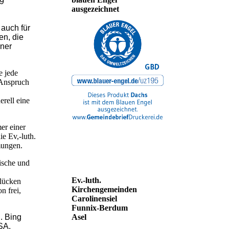
19
ausgezeichnet
 auch für
en, die
iner
e jede
 Anspruch
erell eine
er einer
e Ev,-luth.
mmungen.
ische und
Ev.-luth.
slücken
Kirchengemeinden
n frei,
Carolinensiel
Funnix-Berdum
Asel
. Bing
SA.