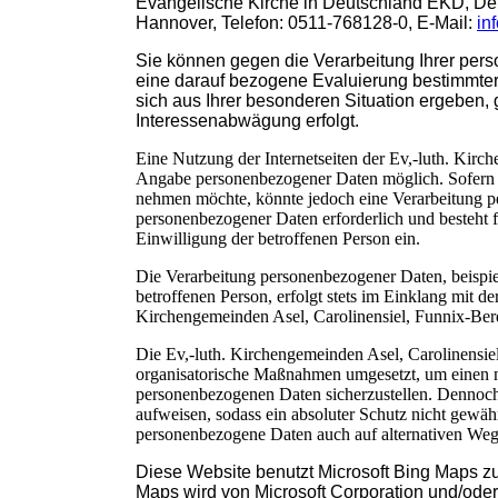
Evangelische Kirche in Deutschland EKD, Der
Hannover, Telefon: 0511-768128-0, E-Mail:
in
Sie können gegen die Verarbeitung Ihrer pers
eine darauf bezogene Evaluierung bestimmte
sich aus Ihrer besonderen Situation ergeben,
Interessenabwägung erfolgt.
Eine Nutzung der Internetseiten der Ev,-luth. Kirc
Angabe personenbezogener Daten möglich. Sofern ei
nehmen möchte, könnte jedoch eine Verarbeitung pe
personenbezogener Daten erforderlich und besteht f
Einwilligung der betroffenen Person ein.
Die Verarbeitung personenbezogener Daten, beispi
betroffenen Person, erfolgt stets im Einklang mit 
Kirchengemeinden Asel, Carolinensiel, Funnix-Be
Die Ev,-luth. Kirchengemeinden Asel, Carolinensie
organisatorische Maßnahmen umgesetzt, um einen mög
personenbezogenen Daten sicherzustellen. Dennoch 
aufweisen, sodass ein absoluter Schutz nicht gewähr
personenbezogene Daten auch auf alternativen Wegen
Diese Website benutzt Microsoft Bing Maps zu
Maps wird von Microsoft Corporation und/ode