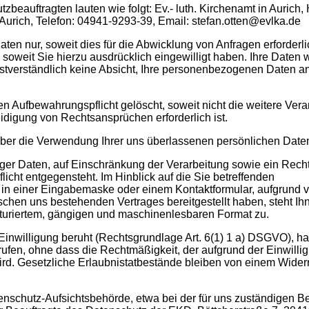
beauftragten lauten wie folgt: Ev.- luth. Kirchenamt in Aurich, 
 Aurich, Telefon: 04941-9293-39, Email: stefan.otten@evlka.de
ten nur, soweit dies für die Abwicklung von Anfragen erforderlic
 soweit Sie hierzu ausdrücklich eingewilligt haben. Ihre Daten
bstverständlich keine Absicht, Ihre personenbezogenen Daten a
n Aufbewahrungspflicht gelöscht, soweit nicht die weitere Vera
digung von Rechtsansprüchen erforderlich ist.
 über die Verwendung Ihrer uns überlassenen persönlichen Date
iger Daten, auf Einschränkung der Verarbeitung sowie ein Recht
cht entgegensteht. Im Hinblick auf die Sie betreffenden
in einer Eingabemaske oder einem Kontaktformular, aufgrund 
schen uns bestehenden Vertrages bereitgestellt haben, steht Ih
kturiertem, gängigen und maschinenlesbaren Format zu.
 Einwilligung beruht (Rechtsgrundlage Art. 6(1) 1 a) DSGVO), h
rrufen, ohne dass die Rechtmäßigkeit, der aufgrund der Einwilli
ird. Gesetzliche Erlaubnistatbestände bleiben von einem Widerr
nschutz-Aufsichtsbehörde, etwa bei der für uns zuständigen B