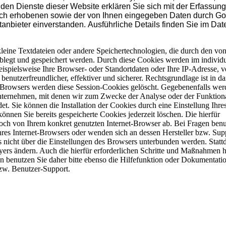
den Dienste dieser Website erklären Sie sich mit der Erfassung
sch erhobenen sowie der von Ihnen eingegeben Daten durch Go
ittanbieter einverstanden. Ausführliche Details finden Sie im Da
leine Textdateien oder andere Speichertechnologien, die durch den vo
ablegt und gespeichert werden. Durch diese Cookies werden im individ
spielsweise Ihre Browser- oder Standortdaten oder Ihre IP-Adresse, ve
 benutzerfreundlicher, effektiver und sicherer. Rechtsgrundlage ist in da
t-Browsers werden diese Session-Cookies gelöscht. Gegebenenfalls wer
unternehmen, mit denen wir zum Zwecke der Analyse oder der Funktiona
t. Sie können die Installation der Cookies durch eine Einstellung Ihres
önnen Sie bereits gespeicherte Cookies jederzeit löschen. Die hierfür
och von Ihrem konkret genutzten Internet-Browser ab. Bei Fragen benu
hres Internet-Browsers oder wenden sich an dessen Hersteller bzw. Sup
s nicht über die Einstellungen des Browsers unterbunden werden. Statt
ayers ändern. Auch die hierfür erforderlichen Schritte und Maßnahmen
n benutzen Sie daher bitte ebenso die Hilfefunktion oder Dokumentatio
bzw. Benutzer-Support.