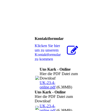
Kontaktformular
Klicken Sie hier
um zu unserem
Kon­takt­for­mu­lar
zu kommen
Uns Kark - Online
Hier die PDF Datei zum
Downloaf
UK-23-4-
online.pdf
(6.38MB)
Uns Kark - Online
Hier die PDF Datei zum
Downloaf
UK-23-4-
online.pdf
(6.38MB)