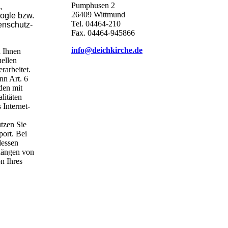
Pumphusen 2
,
26409 Wittmund
ogle bzw.
Tel. 04464-210
tenschutz-
Fax. 04464-945866
info@deichkirche.de
n Ihnen
uellen
rarbeitet.
nn Art. 6
den mit
litäten
 Internet-
tzen Sie
port. Bei
dessen
 hängen von
n Ihres