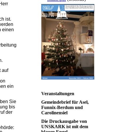
Herr
h ist.
 werden
n einen
rbeitung
n.
 auf
von
nen ein
Veranstaltungen
aben Sie
Gemeindebrief für Asel,
gung bis
Funnix-Berdum und
uf der
Carolinensiel
Die Druckausgabe von
UNSKARK ist mit dem
ehörde:
blauen Engel