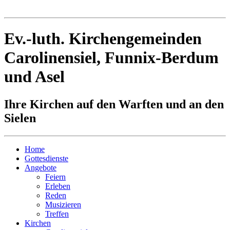
Ev.-luth. Kirchengemeinden
Carolinensiel, Funnix-Berdum
und Asel
Ihre Kirchen auf den Warften und an den
Sielen
Home
Gottesdienste
Angebote
Feiern
Erleben
Reden
Musizieren
Treffen
Kirchen