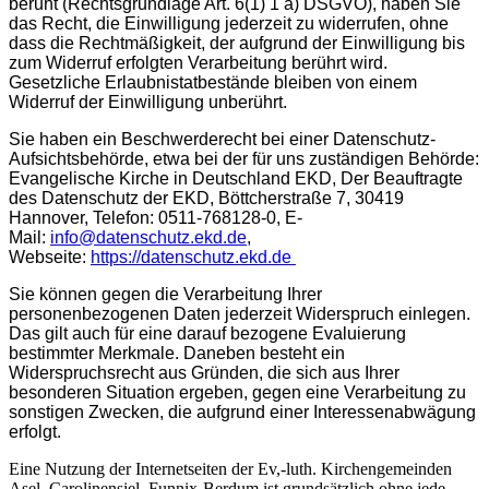
beruht (Rechtsgrundlage Art. 6(1) 1 a) DSGVO), haben Sie
das Recht, die Einwilligung jederzeit zu widerrufen, ohne
dass die Rechtmäßigkeit, der aufgrund der Einwilligung bis
zum Widerruf erfolgten Verarbeitung berührt wird.
Gesetzliche Erlaubnistatbestände bleiben von einem
Widerruf der Einwilligung unberührt.
Sie haben ein Beschwerderecht bei einer Datenschutz-
Aufsichtsbehörde, etwa bei der für uns zuständigen Behörde:
Evangelische Kirche in Deutschland EKD, Der Beauftragte
des Datenschutz der EKD, Böttcherstraße 7, 30419
Hannover, Telefon: 0511-768128-0, E-
Mail:
info@datenschutz.ekd.de
,
Webseite:
https://datenschutz.ekd.de
Sie können gegen die Verarbeitung Ihrer
personenbezogenen Daten jederzeit Widerspruch einlegen.
Das gilt auch für eine darauf bezogene Evaluierung
bestimmter Merkmale. Daneben besteht ein
Widerspruchsrecht aus Gründen, die sich aus Ihrer
besonderen Situation ergeben, gegen eine Verarbeitung zu
sonstigen Zwecken, die aufgrund einer Interessenabwägung
erfolgt.
Eine Nutzung der Internetseiten der Ev,-luth. Kirchengemeinden
Asel, Carolinensiel, Funnix-Berdum ist grundsätzlich ohne jede